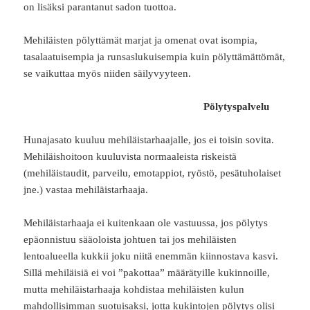
on lisäksi parantanut sadon tuottoa.
Mehiläisten pölyttämät marjat ja omenat ovat isompia,
tasalaatuisempia ja runsaslukuisempia kuin pölyttämättömät,
se vaikuttaa myös niiden säilyvyyteen.
Pölytyspalvelu
Hunajasato kuuluu mehiläistarhaajalle, jos ei toisin sovita.
Mehiläishoitoon kuuluvista normaaleista riskeistä
(mehiläistaudit, parveilu, emotappiot, ryöstö, pesätuholaiset
jne.) vastaa mehiläistarhaaja.
Mehiläistarhaaja ei kuitenkaan ole vastuussa, jos pölytys
epäonnistuu sääoloista johtuen tai jos mehiläisten
lentoalueella kukkii joku niitä enemmän kiinnostava kasvi.
Sillä mehiläisiä ei voi ”pakottaa” määrätyille kukinnoille,
mutta mehiläistarhaaja kohdistaa mehiläisten kulun
mahdollisimman suotuisaksi, jotta kukintojen pölytys olisi