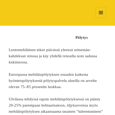
MENU
AND
WIDGETS
Pölytys
Lentomehiläinen tekee päivässä yleensä seitsemän-
kahdeksan reissua ja käy yhdellä reissulla noin sadassa
kukinnossa.
Euroopassa mehiläispölytyksen osuuden kaikesta
hyönteispölytyksestä pölytyspalvelu alueilla on arveltu
olevan 75–85 prosentin luokkaa.
Ulvilassa tehdyssä rapsin mehiläispölytyksessä on päästy
20-25% parempaan hehtaarisatoon, öljykasveissa myös
mehiläispölytyksen aikaansaama tasainen ”tuleentuminen”