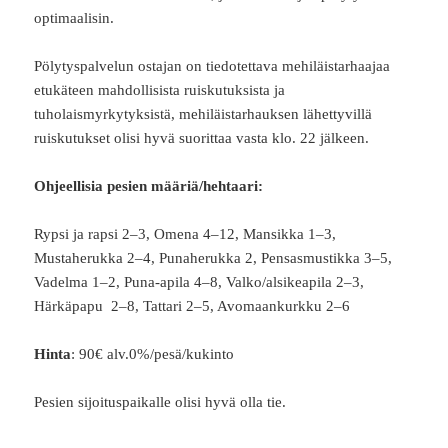
optimaalisin.
Pölytyspalvelun ostajan on tiedotettava mehiläistarhaajaa
etukäteen mahdollisista ruiskutuksista ja
tuholaismyrkytyksistä, mehiläistarhauksen lähettyvillä
ruiskutukset olisi hyvä suorittaa vasta klo. 22 jälkeen.
Ohjeellisia pesien määriä/hehtaari:
Rypsi ja rapsi 2–3, Omena 4–12, Mansikka 1–3,
Mustaherukka 2–4, Punaherukka 2, Pensasmustikka 3–5,
Vadelma 1–2, Puna‐apila 4–8, Valko/alsikeapila 2–3,
Härkäpapu 2–8, Tattari 2–5, Avomaankurkku 2–6
Hinta
: 90€ alv.0%/pesä/kukinto
Pesien sijoituspaikalle olisi hyvä olla tie.